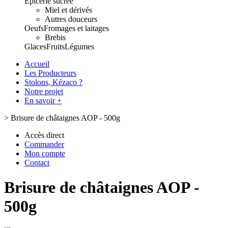
Epicerie sucrée
Miel et dérivés
Autres douceurs
Oeufs
Fromages et laitages
Brebis
Glaces
Fruits
Légumes
Accueil
Les Producteurs
Stolons, Kézaco ?
Notre projet
En savoir +
>
Brisure de châtaignes AOP - 500g
Accès direct
Commander
Mon compte
Contact
Brisure de châtaignes AOP -
500g