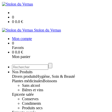
0
0
0.0
€
Stolon du Vernas
Mon compte
0
Favoris
0
0.0
€
Mon panier
Nos Produits
Divers produits
Hygiène, Soin & Beauté
Plantes médicinales
Boissons
Sans alcool
Bières et vins
Epicerie salée
Conserves
Condiments
Produits secs