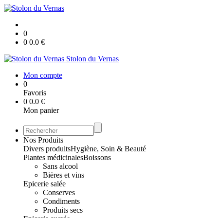
0
0
0.0
€
Stolon du Vernas
Mon compte
0
Favoris
0
0.0
€
Mon panier
Nos Produits
Divers produits
Hygiène, Soin & Beauté
Plantes médicinales
Boissons
Sans alcool
Bières et vins
Epicerie salée
Conserves
Condiments
Produits secs