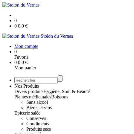
0
0
0.0
€
Stolon du Vernas
Mon compte
0
Favoris
0
0.0
€
Mon panier
Nos Produits
Divers produits
Hygiène, Soin & Beauté
Plantes médicinales
Boissons
Sans alcool
Bières et vins
Epicerie salée
Conserves
Condiments
Produits secs