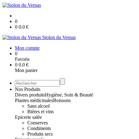
0
0
0.0
€
Stolon du Vernas
Mon compte
0
Favoris
0
0.0
€
Mon panier
Nos Produits
Divers produits
Hygiène, Soin & Beauté
Plantes médicinales
Boissons
Sans alcool
Bières et vins
Epicerie salée
Conserves
Condiments
Produits secs