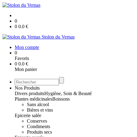
0
0
0.0
€
Stolon du Vernas
Mon compte
0
Favoris
0
0.0
€
Mon panier
Nos Produits
Divers produits
Hygiène, Soin & Beauté
Plantes médicinales
Boissons
Sans alcool
Bières et vins
Epicerie salée
Conserves
Condiments
Produits secs