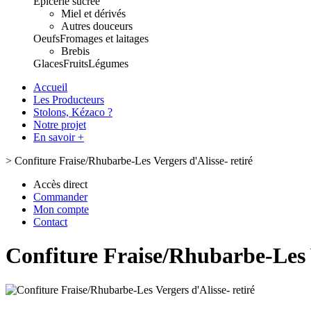
Epicerie sucrée
Miel et dérivés
Autres douceurs
Oeufs
Fromages et laitages
Brebis
Glaces
Fruits
Légumes
Accueil
Les Producteurs
Stolons, Kézaco ?
Notre projet
En savoir +
>
Confiture Fraise/Rhubarbe-Les Vergers d'Alisse- retiré
Accès direct
Commander
Mon compte
Contact
Confiture Fraise/Rhubarbe-Les V