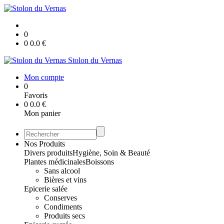
0
0
0.0
€
Stolon du Vernas
Mon compte
0
Favoris
0
0.0
€
Mon panier
Nos Produits
Divers produits
Hygiène, Soin & Beauté
Plantes médicinales
Boissons
Sans alcool
Bières et vins
Epicerie salée
Conserves
Condiments
Produits secs