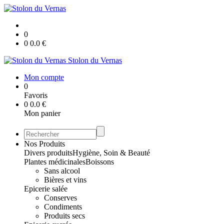
0
0
0.0
€
Stolon du Vernas
Mon compte
0
Favoris
0
0.0
€
Mon panier
Nos Produits
Divers produits
Hygiène, Soin & Beauté
Plantes médicinales
Boissons
Sans alcool
Bières et vins
Epicerie salée
Conserves
Condiments
Produits secs