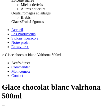
Epicerie sucrée
Miel et dérivés
Autres douceurs
Oeufs
Fromages et laitages
Brebis
Glaces
Fruits
Légumes
Accueil
Les Producteurs
Stolons, Kézaco ?
Notre projet
En savoir +
>
Glace chocolat blanc Valrhona 500ml
Accès direct
Commander
Mon compte
Contact
Glace chocolat blanc Valrhona
500ml