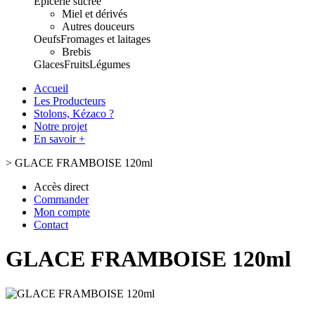
Epicerie sucrée
Miel et dérivés
Autres douceurs
Oeufs
Fromages et laitages
Brebis
Glaces
Fruits
Légumes
Accueil
Les Producteurs
Stolons, Kézaco ?
Notre projet
En savoir +
>
GLACE FRAMBOISE 120ml
Accès direct
Commander
Mon compte
Contact
GLACE FRAMBOISE 120ml