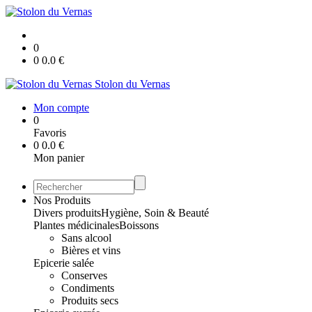
0
0
0.0
€
Stolon du Vernas
Mon compte
0
Favoris
0
0.0
€
Mon panier
Nos Produits
Divers produits
Hygiène, Soin & Beauté
Plantes médicinales
Boissons
Sans alcool
Bières et vins
Epicerie salée
Conserves
Condiments
Produits secs