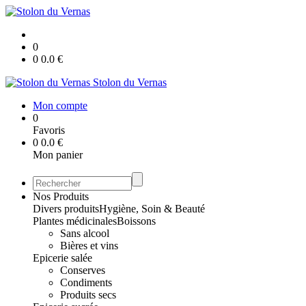
0
0
0.0
€
Stolon du Vernas
Mon compte
0
Favoris
0
0.0
€
Mon panier
Nos Produits
Divers produits
Hygiène, Soin & Beauté
Plantes médicinales
Boissons
Sans alcool
Bières et vins
Epicerie salée
Conserves
Condiments
Produits secs