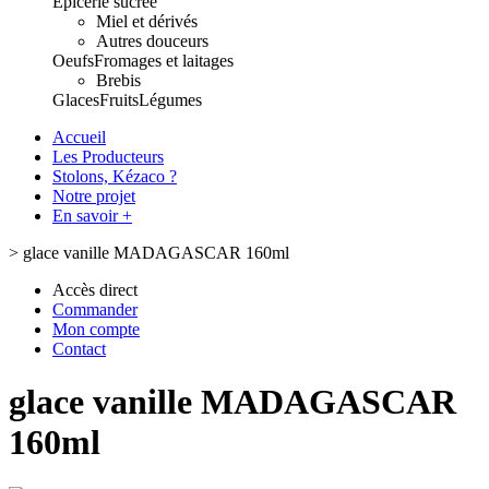
Epicerie sucrée
Miel et dérivés
Autres douceurs
Oeufs
Fromages et laitages
Brebis
Glaces
Fruits
Légumes
Accueil
Les Producteurs
Stolons, Kézaco ?
Notre projet
En savoir +
>
glace vanille MADAGASCAR 160ml
Accès direct
Commander
Mon compte
Contact
glace vanille MADAGASCAR
160ml