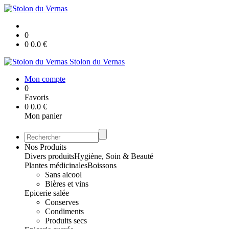
0
0
0.0
€
Stolon du Vernas
Mon compte
0
Favoris
0
0.0
€
Mon panier
Nos Produits
Divers produits
Hygiène, Soin & Beauté
Plantes médicinales
Boissons
Sans alcool
Bières et vins
Epicerie salée
Conserves
Condiments
Produits secs