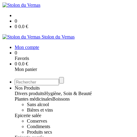
0
0
0.0
€
Stolon du Vernas
Mon compte
0
Favoris
0
0.0
€
Mon panier
Nos Produits
Divers produits
Hygiène, Soin & Beauté
Plantes médicinales
Boissons
Sans alcool
Bières et vins
Epicerie salée
Conserves
Condiments
Produits secs