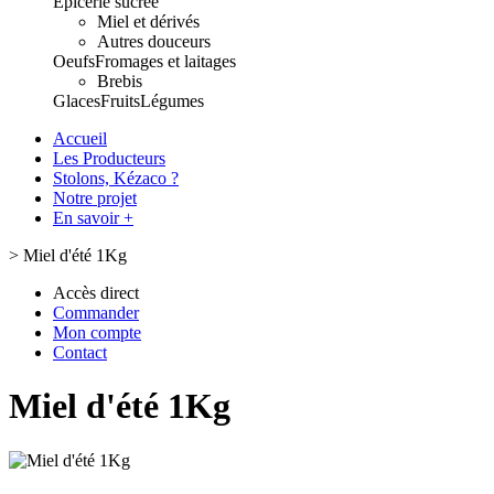
Epicerie sucrée
Miel et dérivés
Autres douceurs
Oeufs
Fromages et laitages
Brebis
Glaces
Fruits
Légumes
Accueil
Les Producteurs
Stolons, Kézaco ?
Notre projet
En savoir +
>
Miel d'été 1Kg
Accès direct
Commander
Mon compte
Contact
Miel d'été 1Kg