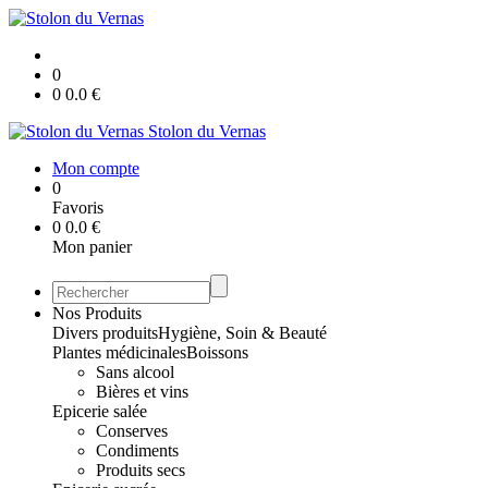
0
0
0.0
€
Stolon du Vernas
Mon compte
0
Favoris
0
0.0
€
Mon panier
Nos Produits
Divers produits
Hygiène, Soin & Beauté
Plantes médicinales
Boissons
Sans alcool
Bières et vins
Epicerie salée
Conserves
Condiments
Produits secs