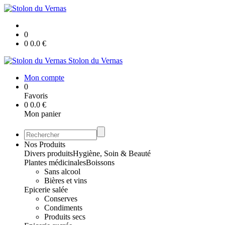
0
0
0.0
€
Stolon du Vernas
Mon compte
0
Favoris
0
0.0
€
Mon panier
Nos Produits
Divers produits
Hygiène, Soin & Beauté
Plantes médicinales
Boissons
Sans alcool
Bières et vins
Epicerie salée
Conserves
Condiments
Produits secs