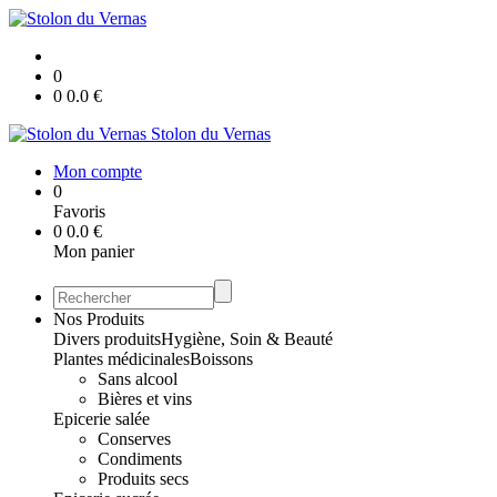
0
0
0.0
€
Stolon du Vernas
Mon compte
0
Favoris
0
0.0
€
Mon panier
Nos Produits
Divers produits
Hygiène, Soin & Beauté
Plantes médicinales
Boissons
Sans alcool
Bières et vins
Epicerie salée
Conserves
Condiments
Produits secs