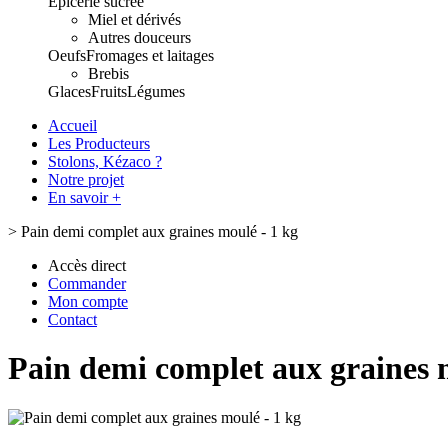
Epicerie sucrée
Miel et dérivés
Autres douceurs
Oeufs
Fromages et laitages
Brebis
Glaces
Fruits
Légumes
Accueil
Les Producteurs
Stolons, Kézaco ?
Notre projet
En savoir +
>
Pain demi complet aux graines moulé - 1 kg
Accès direct
Commander
Mon compte
Contact
Pain demi complet aux graines 