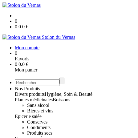
0
0
0.0
€
Stolon du Vernas
Mon compte
0
Favoris
0
0.0
€
Mon panier
Nos Produits
Divers produits
Hygiène, Soin & Beauté
Plantes médicinales
Boissons
Sans alcool
Bières et vins
Epicerie salée
Conserves
Condiments
Produits secs