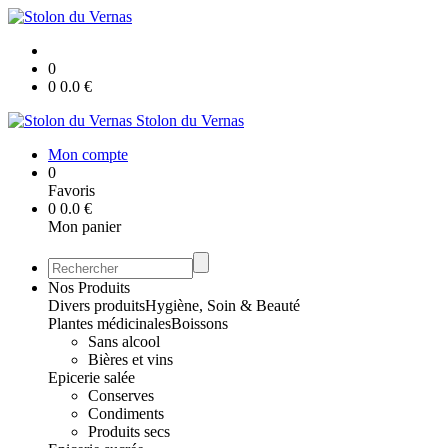
0
0
0.0
€
Stolon du Vernas
Mon compte
0
Favoris
0
0.0
€
Mon panier
Nos Produits
Divers produits
Hygiène, Soin & Beauté
Plantes médicinales
Boissons
Sans alcool
Bières et vins
Epicerie salée
Conserves
Condiments
Produits secs