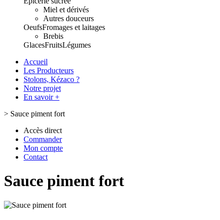
Epicerie sucrée
Miel et dérivés
Autres douceurs
Oeufs
Fromages et laitages
Brebis
Glaces
Fruits
Légumes
Accueil
Les Producteurs
Stolons, Kézaco ?
Notre projet
En savoir +
>
Sauce piment fort
Accès direct
Commander
Mon compte
Contact
Sauce piment fort