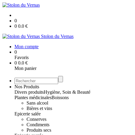
0
0
0.0
€
Stolon du Vernas
Mon compte
0
Favoris
0
0.0
€
Mon panier
Nos Produits
Divers produits
Hygiène, Soin & Beauté
Plantes médicinales
Boissons
Sans alcool
Bières et vins
Epicerie salée
Conserves
Condiments
Produits secs