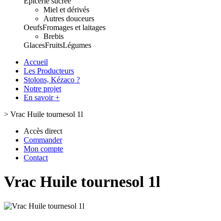
Epicerie sucrée
Miel et dérivés
Autres douceurs
Oeufs
Fromages et laitages
Brebis
Glaces
Fruits
Légumes
Accueil
Les Producteurs
Stolons, Kézaco ?
Notre projet
En savoir +
>
Vrac Huile tournesol 1l
Accès direct
Commander
Mon compte
Contact
Vrac Huile tournesol 1l