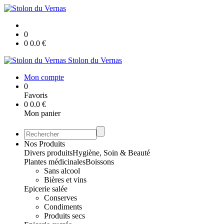
0
0
0.0
€
Stolon du Vernas
Mon compte
0
Favoris
0
0.0
€
Mon panier
Nos Produits
Divers produits
Hygiène, Soin & Beauté
Plantes médicinales
Boissons
Sans alcool
Bières et vins
Epicerie salée
Conserves
Condiments
Produits secs