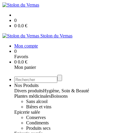
0
0
0.0
€
Stolon du Vernas
Mon compte
0
Favoris
0
0.0
€
Mon panier
Nos Produits
Divers produits
Hygiène, Soin & Beauté
Plantes médicinales
Boissons
Sans alcool
Bières et vins
Epicerie salée
Conserves
Condiments
Produits secs